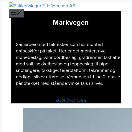
Hopp
til
MENY
innhold
Markvegen
Samarbeid med taktekker som har montert
dråpeskifer på taket. Her er det montert nye
mønebeslag, vannbordbeslag, gradrenner, takhatter
med soil, sokkelbeslag og toppbeslag til pipe,
snøfangere, takstige, feierplatform, takrenner og
nedløp i silver utførelse. Verandaen i 1. og 2. etasje er
båndtekket med stående vinkelfals i silver.
KONTAKT OSS