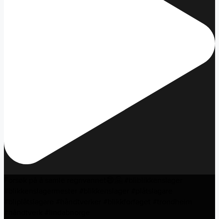
Forsøk på å samle regnvannet😄🤗 #bliblikkenslager
#blikkenslagermester #blikkenslager #plåtslagare
#bliplåtslagare #håndtverker #blikkforfaget #trondheim
#håndtverk #lindabnorge