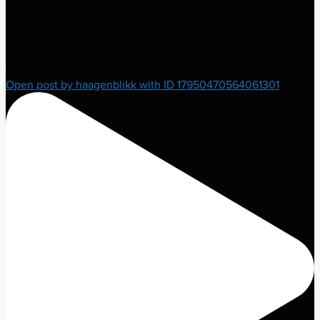
0
Open post by haagenblikk with ID 17950470564061301