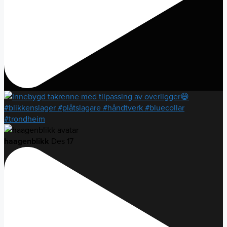
haagenblikk
Des 17