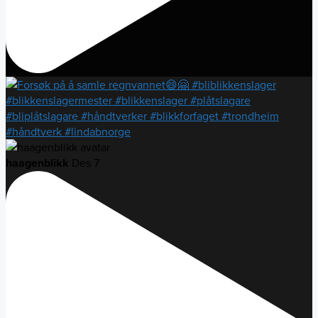
haagenblikk
Des 7