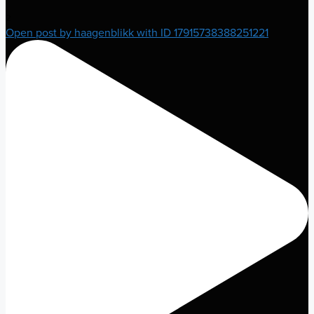
2
Open post by haagenblikk with ID 17915738388251221