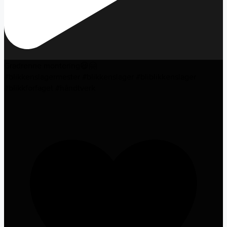
Gradrenne montering😃🤗
#blikkenslagermester #blikkenslager #bliblikkenslager
#blikkforfaget #håndtverk