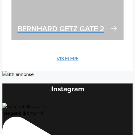
BERNHARD GETZ GATE 2
VIS FLERE
Instagram
haagenblikk
Apr 14