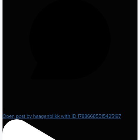
0
Open post by haagenblikk with ID 17886685515425197