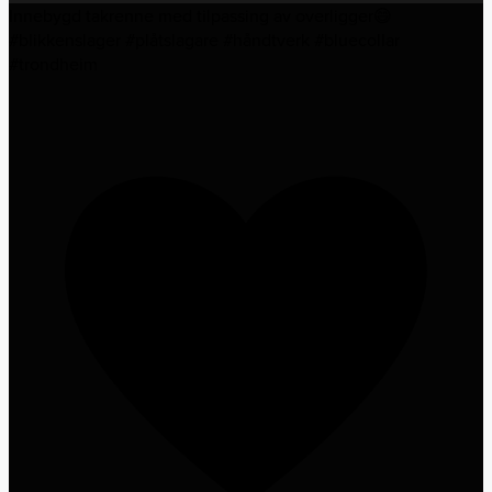
Innebygd takrenne med tilpassing av overligger😄
#blikkenslager #plåtslagare #håndtverk #bluecollar
#trondheim