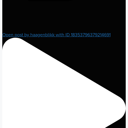
2
Open post by haagenblikk with ID 18353796379214691