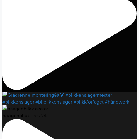
haagenblikk
Des 24