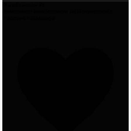
One take wonder X2
#blikkenslager #bliblikkenslager #blikkenslagermester
#håndtverk #blikkforfaget