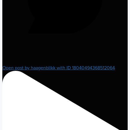
0
Open post by haagenblikk with ID 18040494368512064