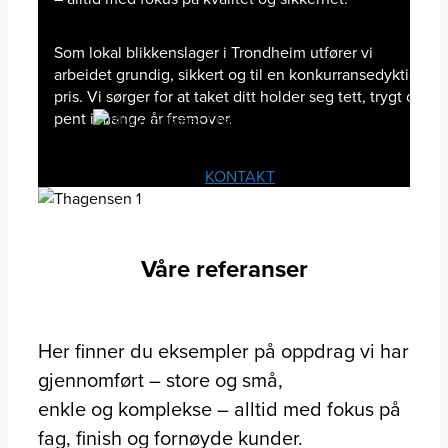
Som lokal blikkenslager i Trondheim utfører vi
arbeidet grundig, sikkert og til en konkurransedyktig
pris. Vi sørger for at taket ditt holder seg tett, trygt og
pent i mange år fremover.
KONTAKT
Våre referanser
Her finner du eksempler på oppdrag vi har
gjennomført – store og små,
enkle og komplekse – alltid med fokus på
fag, finish og fornøyde kunder.