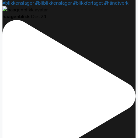
haagenblikk
Des 24