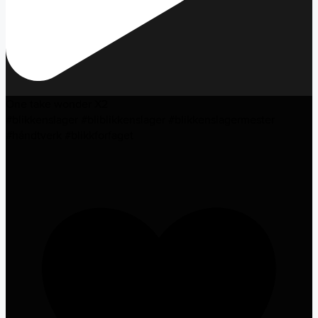
One take wonder X2
#blikkenslager #bliblikkenslager #blikkenslagermester
#håndtverk #blikkforfaget