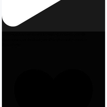
Innebygd takrenne med tilpassing av overligger😄
#blikkenslager #plåtslagare #håndtverk #bluecollar
#trondheim