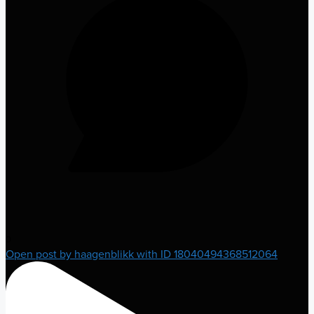
0
Open post by haagenblikk with ID 18040494368512064