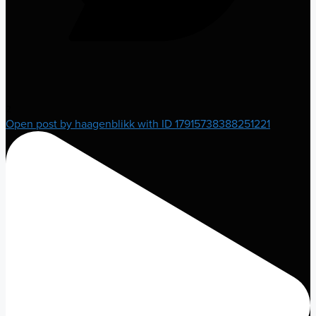
2
Open post by haagenblikk with ID 17915738388251221