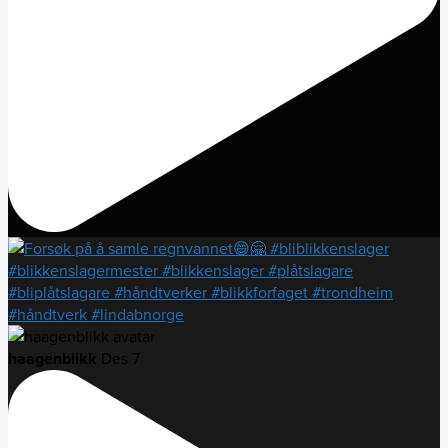
haagenblikk
Des 7