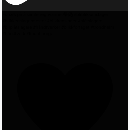
Forsøk på å samle regnvannet😄🤗 #bliblikkenslager
#blikkenslagermester #blikkenslager #plåtslagare
#bliplåtslagare #håndtverker #blikkforfaget #trondheim
#håndtverk #lindabnorge