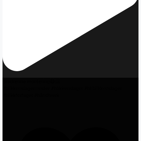
Gradrenne montering😃🤗
#blikkenslagermester #blikkenslager #bliblikkenslager
#blikkforfaget #håndtverk