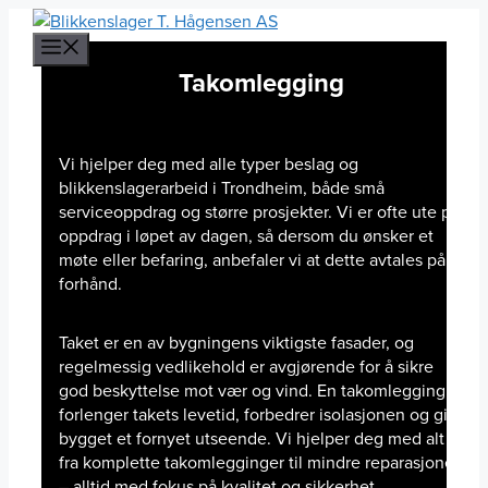
Hopp
til
MENY
innhold
Takomlegging
Vi hjelper deg med alle typer beslag og
blikkenslagerarbeid i Trondheim, både små
serviceoppdrag og større prosjekter. Vi er ofte ute på
oppdrag i løpet av dagen, så dersom du ønsker et
møte eller befaring, anbefaler vi at dette avtales på
forhånd.
Taket er en av bygningens viktigste fasader, og
regelmessig vedlikehold er avgjørende for å sikre
god beskyttelse mot vær og vind. En takomlegging
forlenger takets levetid, forbedrer isolasjonen og gir
bygget et fornyet utseende. Vi hjelper deg med alt
fra komplette takomlegginger til mindre reparasjoner
– alltid med fokus på kvalitet og sikkerhet.