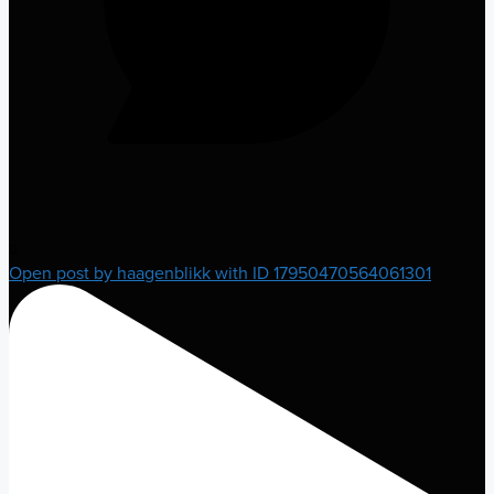
0
Open post by haagenblikk with ID 17950470564061301