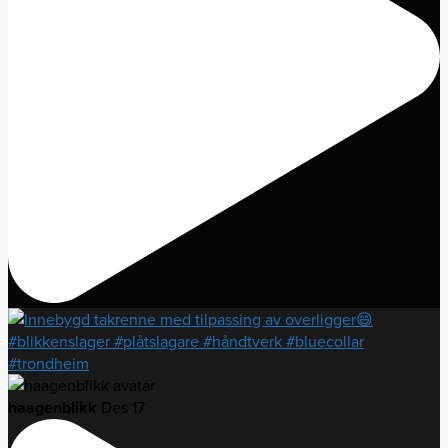
haagenblikk
Des 17