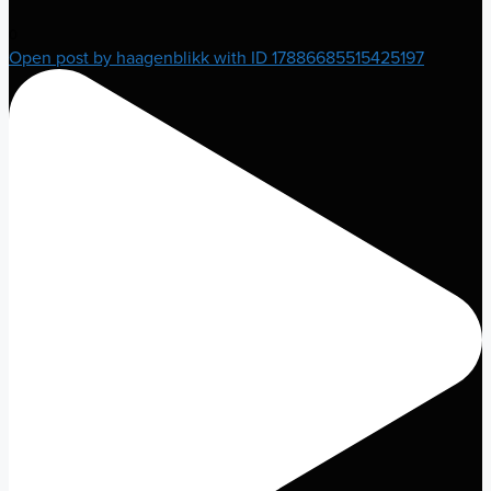
0
Open post by haagenblikk with ID 17886685515425197