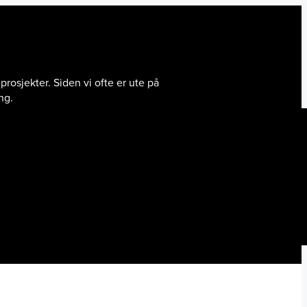
prosjekter. Siden vi ofte er ute på
ng.
uttrykk. Denne takformen regnes som en
 eldre tak.
lakkert stål. Som lokal blikkenslager i
ndig, sikkert og til en konkurransedyktig