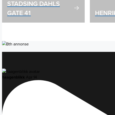
STADSING DAHLS
GATE 41
HENRI
haagenblikk
Apr 14