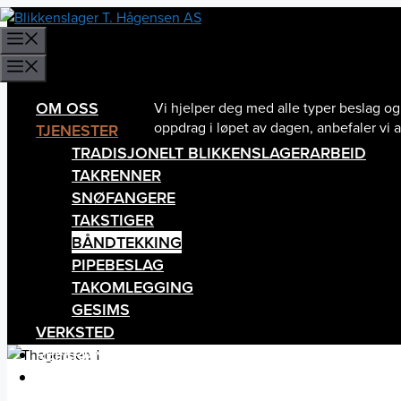
Hopp
til
MENY
innhold
MENY
OM OSS
Vi hjelper deg med alle typer beslag og 
oppdrag i løpet av dagen, anbefaler vi a
TJENESTER
TRADISJONELT BLIKKENSLAGERARBEID
TAKRENNER
Båndtekking er en tidløs og solid løsni
av de mest bestandige løsningene på ma
SNØFANGERE
TAKSTIGER
BÅNDTEKKING
Vi leverer båndtekking i et bredt utvalg
Trondheim legger vi stor vekt på kvalitet
PIPEBESLAG
pris.
TAKOMLEGGING
GESIMS
VERKSTED
REFERANSER
KONTAKT