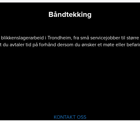
Båndtekking
blikkenslagerarbeid i Trondheim, fra små servicejobber til større 
t du avtaler tid på forhånd dersom du ønsker et møte eller befari
ng for deg som ønsker et tak med lang levetid og et eksklusivt 
rkedet og egner seg både for nye bygg og ved rehabilitering av
 av materialer og farger – blant annet sink, aluminium, kobber og 
, nøyaktighet og et vakkert sluttresultat. Vi utfører arbeidet gru
KONTAKT OSS